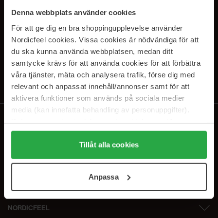
SUBSCRIBE TO OUR
Denna webbplats använder cookies
NEWSLETTER
För att ge dig en bra shoppingupplevelse använder
Nordicfeel cookies. Vissa cookies är nödvändiga för att
Sähköposti
du ska kunna använda webbplatsen, medan ditt
samtycke krävs för att använda cookies för att förbättra
våra tjänster, mäta och analysera trafik, förse dig med
Tilaamalla hyväksyt
tietosuojakäytäntömme
. Peruuta tilaus milloin
tahansa.
relevant och anpassat innehåll/annonser samt för att
aktivera funktioner som används på sociala medier
media (kan innefatta behandling av personuppgifter).
Data som samlas in delas med cookieleverantören.
Genom att trycka på "Tillåt alla cookies" accepterar du
alla cookies, medan du under "Detaljer" kan anpassa
Tillåt alla cookies
användningen av cookies. Du kan när som helst återkalla
ditt samtycke. För mer information se vår Cookie Policy
Anpassa
samt vår Integritetspolicy.
NORDICFEEL