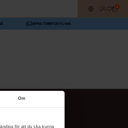
0
JÄ
VAPAA TOIMITUS YLI 49€
Om
SEURAA MEITÄ
ttä
TikTok
ändiga för att du ska kunna