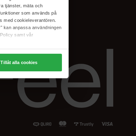
Instagram
a tjänster, mäta och
Facebook
a funktioner som används på
LinkedIn
as med cookieleverantören.
jer" kan anpassa användningen
 Policy samt vår
Tillåt alla cookies