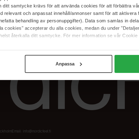
Meidän merkit
Palautukset &
itt samtycke krävs för att använda cookies för att förbättra vår
reklamaatiot
The Beauty Edit
med relevant och anpassat innehåll/annonser samt för att aktiver
Seuraa tilaustani
Työskentele
nefatta behandling av personuppgifter). Data som samlas in del
NordicFeel Groupissa
alla cookies" accepterar du alla cookies, medan du under "Detal
elst återkalla ditt samtycke. För mer information se vår Cookie
Anpassa
tockholm
Email:
info@nordicfeel.fi