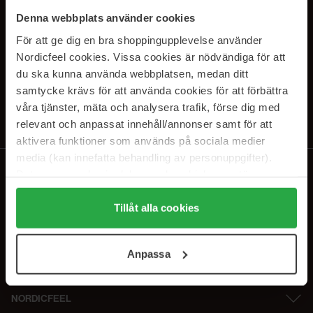
SUBSCRIBE TO OUR
Denna webbplats använder cookies
NEWSLETTER
För att ge dig en bra shoppingupplevelse använder
Nordicfeel cookies. Vissa cookies är nödvändiga för att
Sähköposti
du ska kunna använda webbplatsen, medan ditt
samtycke krävs för att använda cookies för att förbättra
våra tjänster, mäta och analysera trafik, förse dig med
Tilaamalla hyväksyt
tietosuojakäytäntömme
. Peruuta tilaus milloin
tahansa.
relevant och anpassat innehåll/annonser samt för att
aktivera funktioner som används på sociala medier
media (kan innefatta behandling av personuppgifter).
Data som samlas in delas med cookieleverantören.
Genom att trycka på "Tillåt alla cookies" accepterar du
alla cookies, medan du under "Detaljer" kan anpassa
Tillåt alla cookies
användningen av cookies. Du kan när som helst återkalla
ditt samtycke. För mer information se vår Cookie Policy
Anpassa
samt vår Integritetspolicy.
NORDICFEEL