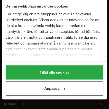
SUBSCRIBE TO OUR
Denna webbplats använder cookies
NEWSLETTER
För att ge dig en bra shoppingupplevelse använder
Nordicfeel cookies. Vissa cookies är nödvändiga för att
E-mail
du ska kunna använda webbplatsen, medan ditt
samtycke krävs för att använda cookies för att förbättra
våra tjänster, mäta och analysera trafik, förse dig med
Ved at abonnere accepterer du vores
privatlivspolitik
. Afmeld til enhver
tid.
relevant och anpassat innehåll/annonser samt för att
aktivera funktioner som används på sociala medier
media (kan innefatta behandling av personuppgifter).
Data som samlas in delas med cookieleverantören.
Genom att trycka på "Tillåt alla cookies" accepterar du
alla cookies, medan du under "Detaljer" kan anpassa
Tillåt alla cookies
användningen av cookies. Du kan när som helst återkalla
ditt samtycke. För mer information se vår Cookie Policy
Anpassa
samt vår Integritetspolicy.
NORDICFEEL