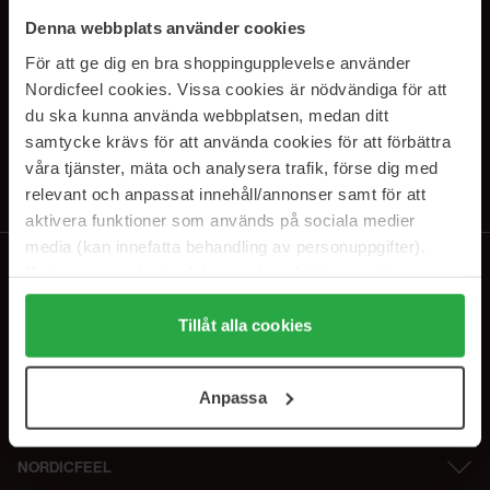
SUBSCRIBE TO OUR
Denna webbplats använder cookies
NEWSLETTER
För att ge dig en bra shoppingupplevelse använder
Nordicfeel cookies. Vissa cookies är nödvändiga för att
E-mail
du ska kunna använda webbplatsen, medan ditt
samtycke krävs för att använda cookies för att förbättra
våra tjänster, mäta och analysera trafik, förse dig med
Ved at abonnere accepterer du vores
privatlivspolitik
. Afmeld til enhver
tid.
relevant och anpassat innehåll/annonser samt för att
aktivera funktioner som används på sociala medier
media (kan innefatta behandling av personuppgifter).
Data som samlas in delas med cookieleverantören.
Genom att trycka på "Tillåt alla cookies" accepterar du
alla cookies, medan du under "Detaljer" kan anpassa
Tillåt alla cookies
användningen av cookies. Du kan när som helst återkalla
ditt samtycke. För mer information se vår Cookie Policy
Anpassa
samt vår Integritetspolicy.
NORDICFEEL