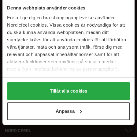
SUBSCRIBE TO OUR
Denna webbplats använder cookies
NEWSLETTER
För att ge dig en bra shoppingupplevelse använder
Nordicfeel cookies. Vissa cookies är nödvändiga för att
E-mail
du ska kunna använda webbplatsen, medan ditt
samtycke krävs för att använda cookies för att förbättra
våra tjänster, mäta och analysera trafik, förse dig med
Ved at abonnere accepterer du vores
privatlivspolitik
. Afmeld til enhver
tid.
relevant och anpassat innehåll/annonser samt för att
aktivera funktioner som används på sociala medier
media (kan innefatta behandling av personuppgifter).
Data som samlas in delas med cookieleverantören.
Genom att trycka på "Tillåt alla cookies" accepterar du
alla cookies, medan du under "Detaljer" kan anpassa
Tillåt alla cookies
användningen av cookies. Du kan när som helst återkalla
ditt samtycke. För mer information se vår Cookie Policy
Anpassa
samt vår Integritetspolicy.
NORDICFEEL