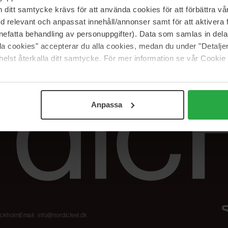
Karriere
Returneringer &
itt samtycke krävs för att använda cookies för att förbättra vår
reklamationer
Samarbejdspartner
med relevant och anpassat innehåll/annonser samt för att aktiver
Spor min ordre
nefatta behandling av personuppgifter). Data som samlas in del
alla cookies" accepterar du alla cookies, medan du under "Detal
elst återkalla ditt samtycke. För mer information se vår Cookie
Anpassa
tockholm
Email:
info@nordicfeel.dk