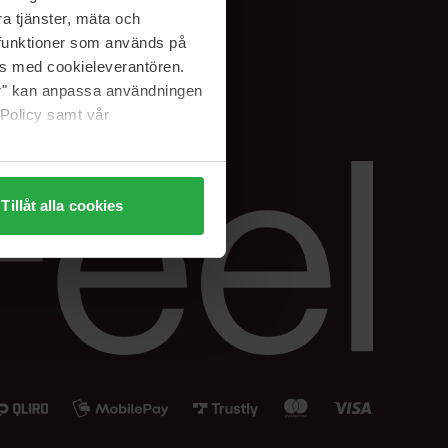
Instagram
a tjänster, mäta och
a funktioner som används på
as med cookieleverantören.
jer" kan anpassa användningen
 Policy samt vår
Tillåt alla cookies