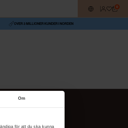
0
OVER 3 MILLIONER KUNDER I NORDEN
Om
Social
TikTok
ändiga för att du ska kunna