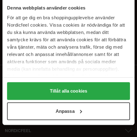
SUBSCRIBE TO OUR
Denna webbplats använder cookies
NEWSLETTER
För att ge dig en bra shoppingupplevelse använder
Nordicfeel cookies. Vissa cookies är nödvändiga för att
Sähköposti
du ska kunna använda webbplatsen, medan ditt
samtycke krävs för att använda cookies för att förbättra
våra tjänster, mäta och analysera trafik, förse dig med
Tilaamalla hyväksyt
tietosuojakäytäntömme
. Peruuta tilaus milloin
tahansa.
relevant och anpassat innehåll/annonser samt för att
aktivera funktioner som används på sociala medier
media (kan innefatta behandling av personuppgifter).
Data som samlas in delas med cookieleverantören.
Genom att trycka på "Tillåt alla cookies" accepterar du
alla cookies, medan du under "Detaljer" kan anpassa
Tillåt alla cookies
användningen av cookies. Du kan när som helst återkalla
ditt samtycke. För mer information se vår Cookie Policy
Anpassa
samt vår Integritetspolicy.
NORDICFEEL