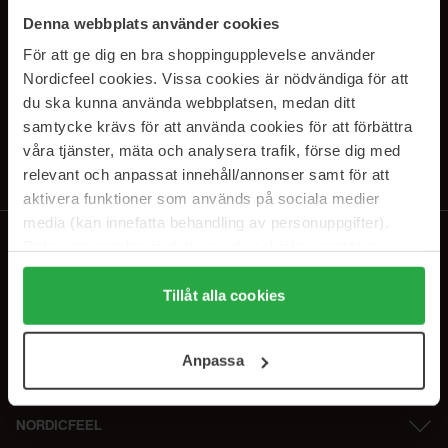
SUBSCRIBE TO OUR
Denna webbplats använder cookies
NEWSLETTER
För att ge dig en bra shoppingupplevelse använder
Nordicfeel cookies. Vissa cookies är nödvändiga för att
Sähköposti
du ska kunna använda webbplatsen, medan ditt
samtycke krävs för att använda cookies för att förbättra
våra tjänster, mäta och analysera trafik, förse dig med
Tilaamalla hyväksyt
tietosuojakäytäntömme
. Peruuta tilaus milloin
tahansa.
relevant och anpassat innehåll/annonser samt för att
aktivera funktioner som används på sociala medier
media (kan innefatta behandling av personuppgifter).
Data som samlas in delas med cookieleverantören.
Genom att trycka på "Tillåt alla cookies" accepterar du
alla cookies, medan du under "Detaljer" kan anpassa
Tillåt alla cookies
användningen av cookies. Du kan när som helst återkalla
ditt samtycke. För mer information se vår Cookie Policy
Anpassa
samt vår Integritetspolicy.
NORDICFEEL