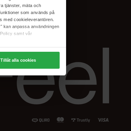
Instagram
a tjänster, mäta och
Facebook
a funktioner som används på
LinkedIn
as med cookieleverantören.
jer" kan anpassa användningen
 Policy samt vår
Tillåt alla cookies