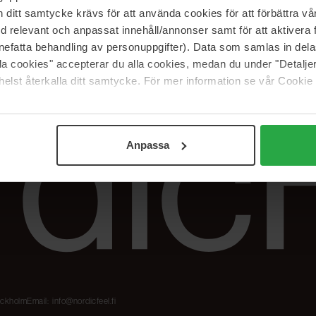
Meidän merkit
Palautukset &
itt samtycke krävs för att använda cookies för att förbättra vår
reklamaatiot
The Beauty Edit
med relevant och anpassat innehåll/annonser samt för att aktiver
Seuraa tilaustani
Työskentele
nefatta behandling av personuppgifter). Data som samlas in del
NordicFeel Groupissa
alla cookies" accepterar du alla cookies, medan du under "Detal
elst återkalla ditt samtycke. För mer information se vår Cookie
Anpassa
tockholm
Email:
info@nordicfeel.fi