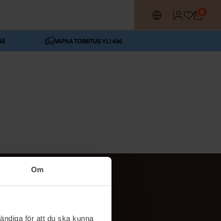
0
JÄ
VAPAA TOIMITUS YLI 49€
Om
SEURAA MEITÄ
ttä
TikTok
ändiga för att du ska kunna