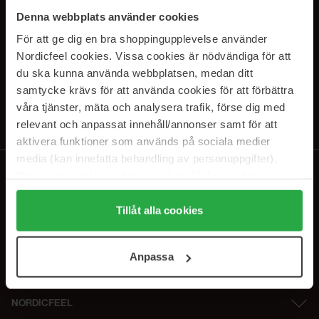
SUBSCRIBE TO OUR
Denna webbplats använder cookies
NEWSLETTER
För att ge dig en bra shoppingupplevelse använder
Nordicfeel cookies. Vissa cookies är nödvändiga för att
Sähköposti
du ska kunna använda webbplatsen, medan ditt
samtycke krävs för att använda cookies för att förbättra
våra tjänster, mäta och analysera trafik, förse dig med
Tilaamalla hyväksyt
tietosuojakäytäntömme
. Peruuta tilaus milloin
tahansa.
relevant och anpassat innehåll/annonser samt för att
aktivera funktioner som används på sociala medier
media (kan innefatta behandling av personuppgifter).
Data som samlas in delas med cookieleverantören.
Genom att trycka på "Tillåt alla cookies" accepterar du
alla cookies, medan du under "Detaljer" kan anpassa
Tillåt alla cookies
användningen av cookies. Du kan när som helst återkalla
ditt samtycke. För mer information se vår Cookie Policy
Anpassa
samt vår Integritetspolicy.
NORDICFEEL