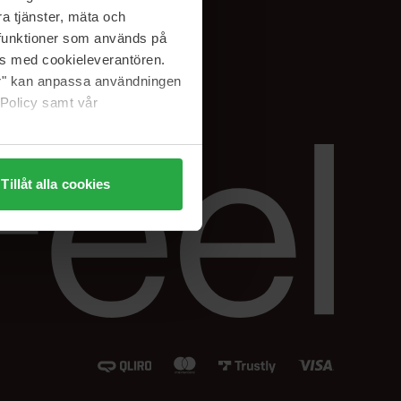
Instagram
a tjänster, mäta och
Facebook
a funktioner som används på
LinkedIn
as med cookieleverantören.
jer" kan anpassa användningen
 Policy samt vår
Tillåt alla cookies