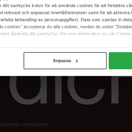
Meidän merkit
Palautukset &
itt samtycke krävs för att använda cookies för att förbättra vår
reklamaatiot
The Beauty Edit
med relevant och anpassat innehåll/annonser samt för att aktiver
Seuraa tilaustani
Työskentele
nefatta behandling av personuppgifter). Data som samlas in del
NordicFeel Groupissa
alla cookies" accepterar du alla cookies, medan du under "Detal
elst återkalla ditt samtycke. För mer information se vår Cookie
Anpassa
tockholm
Email:
info@nordicfeel.fi