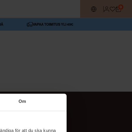
0
JÄ
VAPAA TOIMITUS YLI 49€
Om
SEURAA MEITÄ
ttä
TikTok
ändiga för att du ska kunna