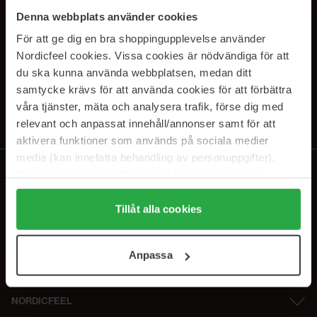
SUBSCRIBE TO OUR
Denna webbplats använder cookies
NEWSLETTER
För att ge dig en bra shoppingupplevelse använder
Nordicfeel cookies. Vissa cookies är nödvändiga för att
Sähköposti
du ska kunna använda webbplatsen, medan ditt
samtycke krävs för att använda cookies för att förbättra
våra tjänster, mäta och analysera trafik, förse dig med
Tilaamalla hyväksyt
tietosuojakäytäntömme
. Peruuta tilaus milloin
tahansa.
relevant och anpassat innehåll/annonser samt för att
aktivera funktioner som används på sociala medier
media (kan innefatta behandling av personuppgifter).
Data som samlas in delas med cookieleverantören.
Genom att trycka på "Tillåt alla cookies" accepterar du
alla cookies, medan du under "Detaljer" kan anpassa
Tillåt alla cookies
användningen av cookies. Du kan när som helst återkalla
ditt samtycke. För mer information se vår Cookie Policy
Anpassa
samt vår Integritetspolicy.
NORDICFEEL