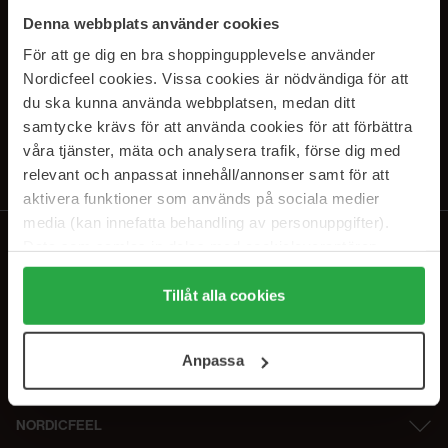
SUBSCRIBE TO OUR
Denna webbplats använder cookies
NEWSLETTER
För att ge dig en bra shoppingupplevelse använder
Nordicfeel cookies. Vissa cookies är nödvändiga för att
Sähköposti
du ska kunna använda webbplatsen, medan ditt
samtycke krävs för att använda cookies för att förbättra
våra tjänster, mäta och analysera trafik, förse dig med
Tilaamalla hyväksyt
tietosuojakäytäntömme
. Peruuta tilaus milloin
tahansa.
relevant och anpassat innehåll/annonser samt för att
aktivera funktioner som används på sociala medier
media (kan innefatta behandling av personuppgifter).
Data som samlas in delas med cookieleverantören.
Genom att trycka på "Tillåt alla cookies" accepterar du
alla cookies, medan du under "Detaljer" kan anpassa
Tillåt alla cookies
användningen av cookies. Du kan när som helst återkalla
ditt samtycke. För mer information se vår Cookie Policy
Anpassa
samt vår Integritetspolicy.
NORDICFEEL