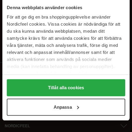
SUBSCRIBE TO OUR
Denna webbplats använder cookies
NEWSLETTER
För att ge dig en bra shoppingupplevelse använder
Nordicfeel cookies. Vissa cookies är nödvändiga för att
Sähköposti
du ska kunna använda webbplatsen, medan ditt
samtycke krävs för att använda cookies för att förbättra
våra tjänster, mäta och analysera trafik, förse dig med
Tilaamalla hyväksyt
tietosuojakäytäntömme
. Peruuta tilaus milloin
tahansa.
relevant och anpassat innehåll/annonser samt för att
aktivera funktioner som används på sociala medier
media (kan innefatta behandling av personuppgifter).
Data som samlas in delas med cookieleverantören.
Genom att trycka på "Tillåt alla cookies" accepterar du
alla cookies, medan du under "Detaljer" kan anpassa
Tillåt alla cookies
användningen av cookies. Du kan när som helst återkalla
ditt samtycke. För mer information se vår Cookie Policy
Anpassa
samt vår Integritetspolicy.
NORDICFEEL