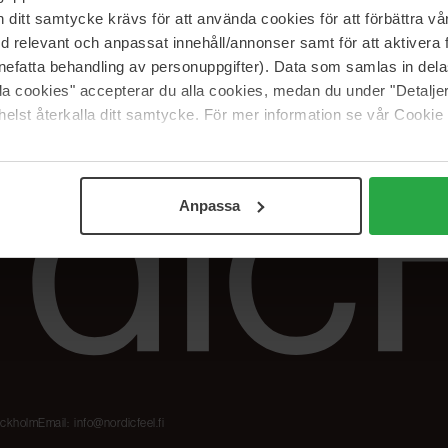
Meidän merkit
Palautukset &
itt samtycke krävs för att använda cookies för att förbättra vår
reklamaatiot
The Beauty Edit
med relevant och anpassat innehåll/annonser samt för att aktiver
Seuraa tilaustani
Työskentele
nefatta behandling av personuppgifter). Data som samlas in del
NordicFeel Groupissa
alla cookies" accepterar du alla cookies, medan du under "Detal
elst återkalla ditt samtycke. För mer information se vår Cookie
Anpassa
tockholm
Email:
info@nordicfeel.fi