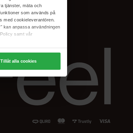
Instagram
a tjänster, mäta och
Facebook
a funktioner som används på
LinkedIn
as med cookieleverantören.
jer" kan anpassa användningen
 Policy samt vår
Tillåt alla cookies