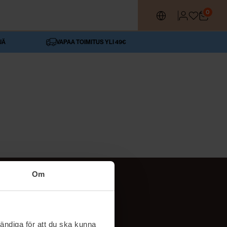
0
JÄ
VAPAA TOIMITUS YLI 49€
Om
SEURAA MEITÄ
ttä
TikTok
ändiga för att du ska kunna