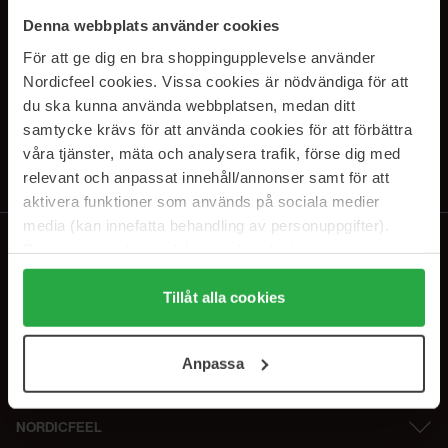
SUBSCRIBE TO OUR
Denna webbplats använder cookies
NEWSLETTER
För att ge dig en bra shoppingupplevelse använder
Nordicfeel cookies. Vissa cookies är nödvändiga för att
Sähköposti
du ska kunna använda webbplatsen, medan ditt
samtycke krävs för att använda cookies för att förbättra
våra tjänster, mäta och analysera trafik, förse dig med
Tilaamalla hyväksyt
tietosuojakäytäntömme
. Peruuta tilaus milloin
tahansa.
relevant och anpassat innehåll/annonser samt för att
aktivera funktioner som används på sociala medier
media (kan innefatta behandling av personuppgifter).
Data som samlas in delas med cookieleverantören.
Genom att trycka på "Tillåt alla cookies" accepterar du
alla cookies, medan du under "Detaljer" kan anpassa
Tillåt alla cookies
användningen av cookies. Du kan när som helst återkalla
ditt samtycke. För mer information se vår Cookie Policy
Anpassa
samt vår Integritetspolicy.
NORDICFEEL