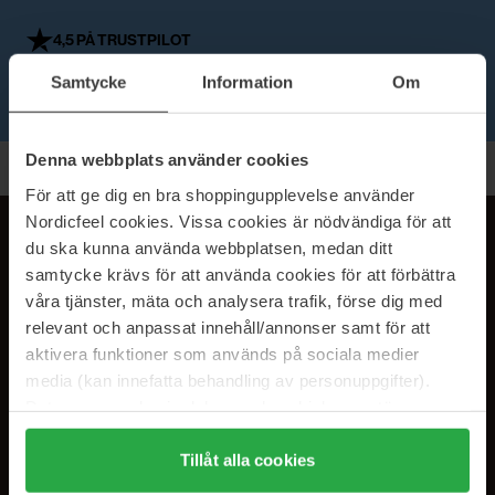
4,5 PÅ TRUSTPILOT
Samtycke
Information
Om
AUKTORISERAD ÅTERFÖRSÄLJARE
Denna webbplats använder cookies
Tillbaka till toppen
För att ge dig en bra shoppingupplevelse använder
Nordicfeel cookies. Vissa cookies är nödvändiga för att
MER BEAUTY I DIN INBOX!
du ska kunna använda webbplatsen, medan ditt
PRENUMERERA PÅ VÅRA
samtycke krävs för att använda cookies för att förbättra
våra tjänster, mäta och analysera trafik, förse dig med
NYHETSBREV
relevant och anpassat innehåll/annonser samt för att
aktivera funktioner som används på sociala medier
E-postadress
media (kan innefatta behandling av personuppgifter).
Data som samlas in delas med cookieleverantören.
Genom att trycka på "Tillåt alla cookies" accepterar du
Genom att prenumerera accepterar du vår
Integritetspolicy
.
Avprenumerera när som helst.
alla cookies, medan du under "Detaljer" kan anpassa
Tillåt alla cookies
användningen av cookies. Du kan när som helst återkalla