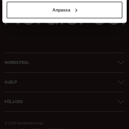
ditt samtycke. För mer information se vår Cookie Policy
Anpassa
samt vår Integritetspolicy.
NORDICFEEL
HJÄLP
FÖLJ OSS
© 2026 Nordicfeel Group