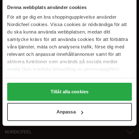
PRENUMERERA PÅ VÅRA
Denna webbplats använder cookies
NYHETSBREV
För att ge dig en bra shoppingupplevelse använder
Nordicfeel cookies. Vissa cookies är nödvändiga för att
E-postadress
du ska kunna använda webbplatsen, medan ditt
samtycke krävs för att använda cookies för att förbättra
våra tjänster, mäta och analysera trafik, förse dig med
Genom att prenumerera accepterar du vår
Integritetspolicy
.
Avprenumerera när som helst.
relevant och anpassat innehåll/annonser samt för att
aktivera funktioner som används på sociala medier
media (kan innefatta behandling av personuppgifter).
Data som samlas in delas med cookieleverantören.
Genom att trycka på "Tillåt alla cookies" accepterar du
alla cookies, medan du under "Detaljer" kan anpassa
Tillåt alla cookies
användningen av cookies. Du kan när som helst återkalla
ditt samtycke. För mer information se vår Cookie Policy
Anpassa
samt vår Integritetspolicy.
NORDICFEEL