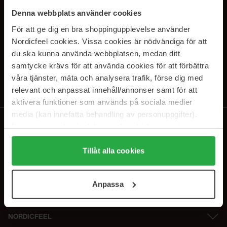
PRENUMERERA PÅ VÅRA
Denna webbplats använder cookies
NYHETSBREV
För att ge dig en bra shoppingupplevelse använder
Nordicfeel cookies. Vissa cookies är nödvändiga för att
E-postadress
du ska kunna använda webbplatsen, medan ditt
samtycke krävs för att använda cookies för att förbättra
våra tjänster, mäta och analysera trafik, förse dig med
Genom att prenumerera accepterar du vår
Integritetspolicy
.
Avprenumerera när som helst.
relevant och anpassat innehåll/annonser samt för att
aktivera funktioner som används på sociala medier
media (kan innefatta behandling av personuppgifter).
Data som samlas in delas med cookieleverantören.
Genom att trycka på "Tillåt alla cookies" accepterar du
alla cookies, medan du under "Detaljer" kan anpassa
Tillåt alla cookies
användningen av cookies. Du kan när som helst återkalla
ditt samtycke. För mer information se vår Cookie Policy
Anpassa
samt vår Integritetspolicy.
NORDICFEEL