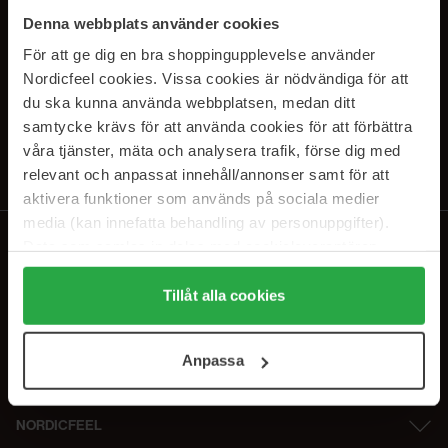
PRENUMERERA PÅ VÅRA
Denna webbplats använder cookies
NYHETSBREV
För att ge dig en bra shoppingupplevelse använder
Nordicfeel cookies. Vissa cookies är nödvändiga för att
E-postadress
du ska kunna använda webbplatsen, medan ditt
samtycke krävs för att använda cookies för att förbättra
våra tjänster, mäta och analysera trafik, förse dig med
Genom att prenumerera accepterar du vår
Integritetspolicy
.
Avprenumerera när som helst.
relevant och anpassat innehåll/annonser samt för att
aktivera funktioner som används på sociala medier
media (kan innefatta behandling av personuppgifter).
Data som samlas in delas med cookieleverantören.
Genom att trycka på "Tillåt alla cookies" accepterar du
alla cookies, medan du under "Detaljer" kan anpassa
Tillåt alla cookies
användningen av cookies. Du kan när som helst återkalla
ditt samtycke. För mer information se vår Cookie Policy
Anpassa
samt vår Integritetspolicy.
NORDICFEEL