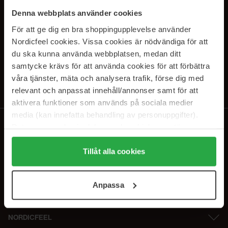
PRENUMERERA PÅ VÅRA
Denna webbplats använder cookies
NYHETSBREV
För att ge dig en bra shoppingupplevelse använder
Nordicfeel cookies. Vissa cookies är nödvändiga för att
E-postadress
du ska kunna använda webbplatsen, medan ditt
samtycke krävs för att använda cookies för att förbättra
våra tjänster, mäta och analysera trafik, förse dig med
Genom att prenumerera accepterar du vår
Integritetspolicy
.
Avprenumerera när som helst.
relevant och anpassat innehåll/annonser samt för att
aktivera funktioner som används på sociala medier
media (kan innefatta behandling av personuppgifter).
Data som samlas in delas med cookieleverantören.
Genom att trycka på "Tillåt alla cookies" accepterar du
alla cookies, medan du under "Detaljer" kan anpassa
Tillåt alla cookies
användningen av cookies. Du kan när som helst återkalla
ditt samtycke. För mer information se vår Cookie Policy
Anpassa
samt vår Integritetspolicy.
NORDICFEEL