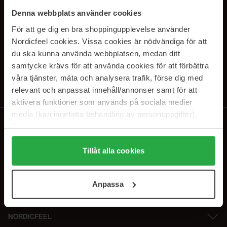
PRENUMERERA PÅ VÅRA
Denna webbplats använder cookies
NYHETSBREV
För att ge dig en bra shoppingupplevelse använder
Nordicfeel cookies. Vissa cookies är nödvändiga för att
E-postadress
du ska kunna använda webbplatsen, medan ditt
samtycke krävs för att använda cookies för att förbättra
våra tjänster, mäta och analysera trafik, förse dig med
Genom att prenumerera accepterar du vår
Integritetspolicy
.
Avprenumerera när som helst.
relevant och anpassat innehåll/annonser samt för att
aktivera funktioner som används på sociala medier
media (kan innefatta behandling av personuppgifter).
Data som samlas in delas med cookieleverantören.
Genom att trycka på "Tillåt alla cookies" accepterar du
alla cookies, medan du under "Detaljer" kan anpassa
Tillåt alla cookies
användningen av cookies. Du kan när som helst återkalla
ditt samtycke. För mer information se vår Cookie Policy
Anpassa
samt vår Integritetspolicy.
NORDICFEEL