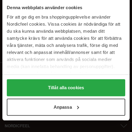
PRENUMERERA PÅ VÅRA
Denna webbplats använder cookies
NYHETSBREV
För att ge dig en bra shoppingupplevelse använder
Nordicfeel cookies. Vissa cookies är nödvändiga för att
E-postadress
du ska kunna använda webbplatsen, medan ditt
samtycke krävs för att använda cookies för att förbättra
våra tjänster, mäta och analysera trafik, förse dig med
Genom att prenumerera accepterar du vår
Integritetspolicy
.
Avprenumerera när som helst.
relevant och anpassat innehåll/annonser samt för att
aktivera funktioner som används på sociala medier
media (kan innefatta behandling av personuppgifter).
Data som samlas in delas med cookieleverantören.
Genom att trycka på "Tillåt alla cookies" accepterar du
alla cookies, medan du under "Detaljer" kan anpassa
Tillåt alla cookies
användningen av cookies. Du kan när som helst återkalla
ditt samtycke. För mer information se vår Cookie Policy
Anpassa
samt vår Integritetspolicy.
NORDICFEEL