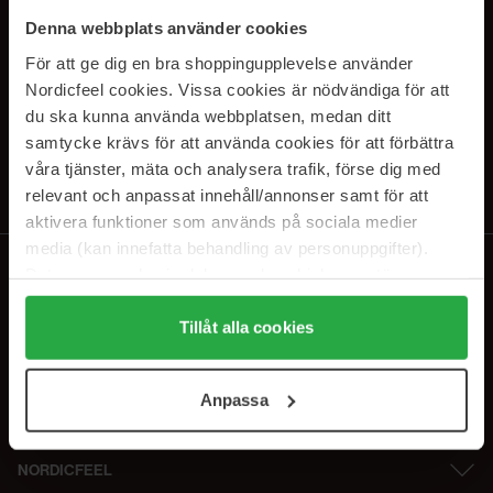
PRENUMERERA PÅ VÅRA
Denna webbplats använder cookies
NYHETSBREV
För att ge dig en bra shoppingupplevelse använder
Nordicfeel cookies. Vissa cookies är nödvändiga för att
E-postadress
du ska kunna använda webbplatsen, medan ditt
samtycke krävs för att använda cookies för att förbättra
våra tjänster, mäta och analysera trafik, förse dig med
Genom att prenumerera accepterar du vår
Integritetspolicy
.
Avprenumerera när som helst.
relevant och anpassat innehåll/annonser samt för att
aktivera funktioner som används på sociala medier
media (kan innefatta behandling av personuppgifter).
Data som samlas in delas med cookieleverantören.
Genom att trycka på "Tillåt alla cookies" accepterar du
alla cookies, medan du under "Detaljer" kan anpassa
Tillåt alla cookies
användningen av cookies. Du kan när som helst återkalla
ditt samtycke. För mer information se vår Cookie Policy
Anpassa
samt vår Integritetspolicy.
NORDICFEEL