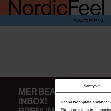
ALLTID FRI FRAKT
Samtycke
MER BEAUTY I DIN
INBOX!
Denna webbplats använder 
För att ge dig en bra shoppi