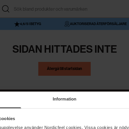
4,6/5 I BETYG
AUKTORISERAD ÅTERFÖRSÄLJARE
SIDAN HITTADES INTE
Återgå till startsidan
Information
NordicFeel
Hjälp
cookies
Om NordicFeel
Kontakta oss
ngupplevelse använder Nordicfeel cookies. Vissa cookies är nödv