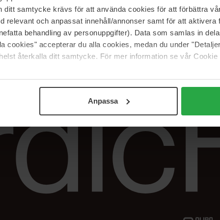
Vår butik
FAQ
itt samtycke krävs för att använda cookies för att förbättra vår
Våra varumärken
Spåra min beställ
med relevant och anpassat innehåll/annonser samt för att aktiver
Jobba hos oss
Returer &
nefatta behandling av personuppgifter). Data som samlas in del
reklamationer
alla cookies" accepterar du alla cookies, medan du under "Detal
Samarbeta med oss
elst återkalla ditt samtycke. För mer information se vår Cookie
The Beauty Edit
Anpassa