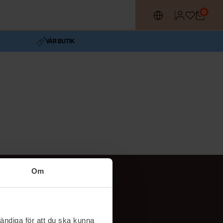
0
VÅR BUTIK
Om
Följ oss
TikTok
ändiga för att du ska kunna