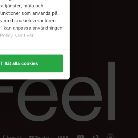
Facebook
a tjänster, mäta och
ning
Instagram
a funktioner som används på
Linkedin
as med cookieleverantören.
jer" kan anpassa användningen
 Policy samt vår
Tillåt alla cookies