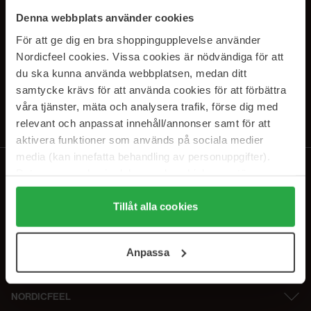
PRENUMERERA PÅ VÅRA
Denna webbplats använder cookies
NYHETSBREV
För att ge dig en bra shoppingupplevelse använder
Nordicfeel cookies. Vissa cookies är nödvändiga för att
E-postadress
du ska kunna använda webbplatsen, medan ditt
samtycke krävs för att använda cookies för att förbättra
våra tjänster, mäta och analysera trafik, förse dig med
Genom att prenumerera accepterar du vår
Integritetspolicy
.
Avprenumerera när som helst.
relevant och anpassat innehåll/annonser samt för att
aktivera funktioner som används på sociala medier
media (kan innefatta behandling av personuppgifter).
Data som samlas in delas med cookieleverantören.
Genom att trycka på "Tillåt alla cookies" accepterar du
alla cookies, medan du under "Detaljer" kan anpassa
Tillåt alla cookies
användningen av cookies. Du kan när som helst återkalla
ditt samtycke. För mer information se vår Cookie Policy
Anpassa
samt vår Integritetspolicy.
NORDICFEEL