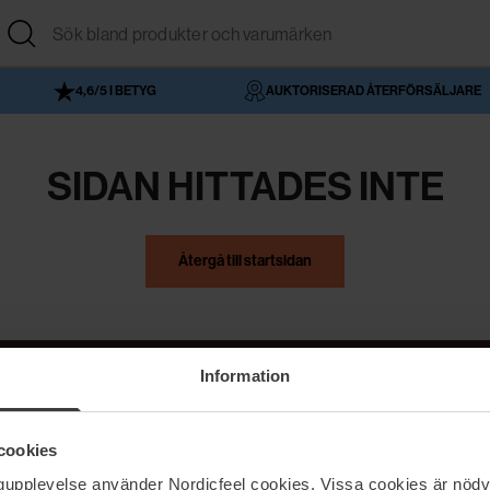
4,6/5 I BETYG
AUKTORISERAD ÅTERFÖRSÄLJARE
SIDAN HITTADES INTE
Återgå till startsidan
Information
NordicFeel
Hjälp
cookies
Om NordicFeel
Kontakta oss
ngupplevelse använder Nordicfeel cookies. Vissa cookies är nödv