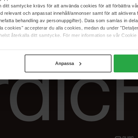
Vår butik
FAQ
itt samtycke krävs för att använda cookies för att förbättra vår
Våra varumärken
Spåra min beställ
med relevant och anpassat innehåll/annonser samt för att aktiver
Jobba hos oss
Returer &
nefatta behandling av personuppgifter). Data som samlas in del
reklamationer
alla cookies" accepterar du alla cookies, medan du under "Detal
Samarbeta med oss
elst återkalla ditt samtycke. För mer information se vår Cookie
The Beauty Edit
Anpassa