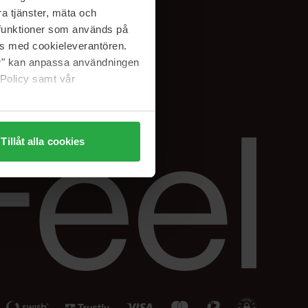
Facebook
a tjänster, mäta och
ning
Instagram
a funktioner som används på
Linkedin
as med cookieleverantören.
jer" kan anpassa användningen
 Policy samt vår
Tillåt alla cookies