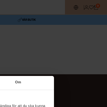
0
VÅR BUTIK
Om
Följ oss
TikTok
ändiga för att du ska kunna