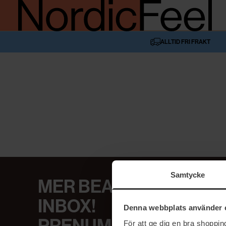
ALLTID FRI FRAKT
Samtycke
MER BEAUTY I DIN
INBOX!
Denna webbplats använder 
För att ge dig en bra shoppi