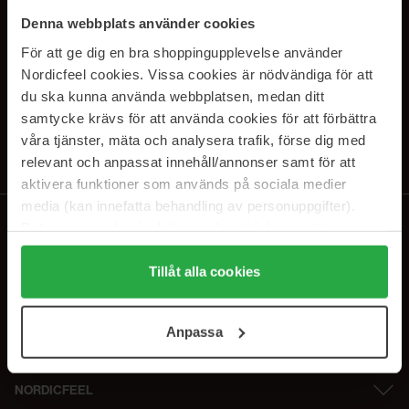
PRENUMERERA PÅ VÅRA
Denna webbplats använder cookies
NYHETSBREV
För att ge dig en bra shoppingupplevelse använder
Nordicfeel cookies. Vissa cookies är nödvändiga för att
E-postadress
du ska kunna använda webbplatsen, medan ditt
samtycke krävs för att använda cookies för att förbättra
våra tjänster, mäta och analysera trafik, förse dig med
Genom att prenumerera accepterar du vår
Integritetspolicy
.
Avprenumerera när som helst.
relevant och anpassat innehåll/annonser samt för att
aktivera funktioner som används på sociala medier
media (kan innefatta behandling av personuppgifter).
Data som samlas in delas med cookieleverantören.
Genom att trycka på "Tillåt alla cookies" accepterar du
alla cookies, medan du under "Detaljer" kan anpassa
Tillåt alla cookies
användningen av cookies. Du kan när som helst återkalla
ditt samtycke. För mer information se vår Cookie Policy
Anpassa
samt vår Integritetspolicy.
NORDICFEEL