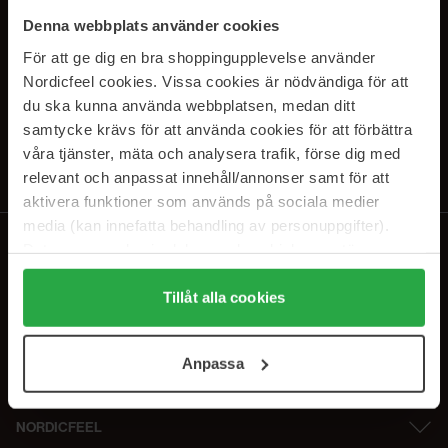
PRENUMERERA PÅ VÅRA
Denna webbplats använder cookies
NYHETSBREV
För att ge dig en bra shoppingupplevelse använder
Nordicfeel cookies. Vissa cookies är nödvändiga för att
E-postadress
du ska kunna använda webbplatsen, medan ditt
samtycke krävs för att använda cookies för att förbättra
våra tjänster, mäta och analysera trafik, förse dig med
Genom att prenumerera accepterar du vår
Integritetspolicy
.
Avprenumerera när som helst.
relevant och anpassat innehåll/annonser samt för att
aktivera funktioner som används på sociala medier
media (kan innefatta behandling av personuppgifter).
Data som samlas in delas med cookieleverantören.
Genom att trycka på "Tillåt alla cookies" accepterar du
alla cookies, medan du under "Detaljer" kan anpassa
Tillåt alla cookies
användningen av cookies. Du kan när som helst återkalla
ditt samtycke. För mer information se vår Cookie Policy
Anpassa
samt vår Integritetspolicy.
NORDICFEEL