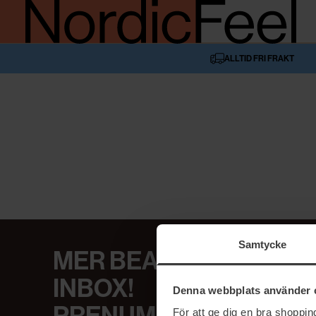
ALLTID FRI FRAKT
Samtycke
MER BEAUTY I DIN
INBOX!
Denna webbplats använder 
För att ge dig en bra shoppi