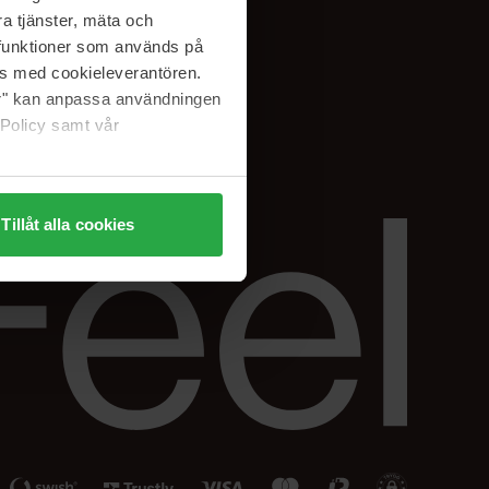
Facebook
a tjänster, mäta och
ning
Instagram
a funktioner som används på
Linkedin
as med cookieleverantören.
jer" kan anpassa användningen
 Policy samt vår
Tillåt alla cookies