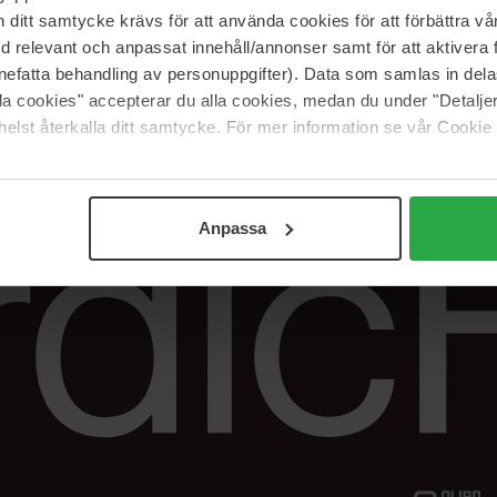
Vår butik
FAQ
itt samtycke krävs för att använda cookies för att förbättra vår
Våra varumärken
Spåra min beställ
med relevant och anpassat innehåll/annonser samt för att aktiver
Jobba hos oss
Returer &
nefatta behandling av personuppgifter). Data som samlas in del
reklamationer
alla cookies" accepterar du alla cookies, medan du under "Detal
Samarbeta med oss
elst återkalla ditt samtycke. För mer information se vår Cookie
The Beauty Edit
Anpassa