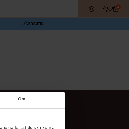
0
VÅR BUTIK
Om
Följ oss
TikTok
ändiga för att du ska kunna