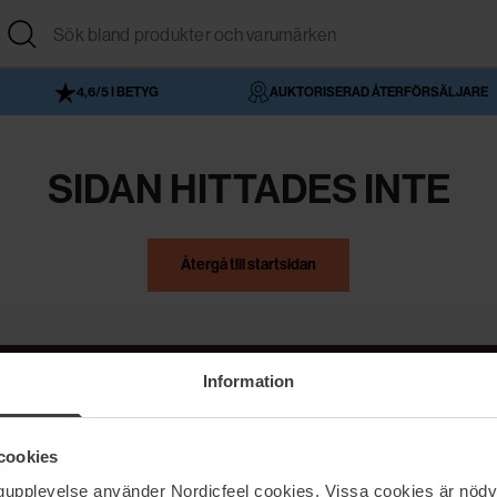
4,6/5 I BETYG
AUKTORISERAD ÅTERFÖRSÄLJARE
SIDAN HITTADES INTE
Återgå till startsidan
Information
NordicFeel
Hjälp
cookies
Om NordicFeel
Kontakta oss
ngupplevelse använder Nordicfeel cookies. Vissa cookies är nödv