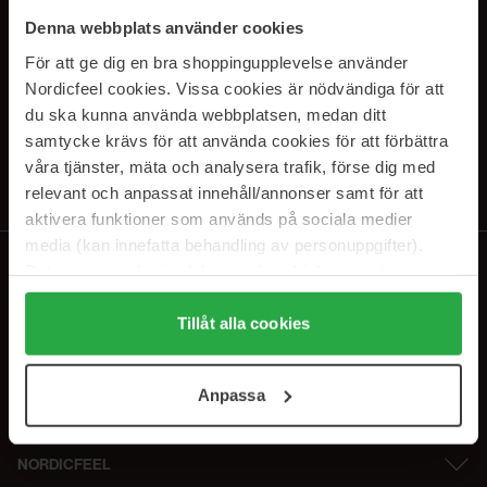
PRENUMERERA PÅ VÅRA
Denna webbplats använder cookies
NYHETSBREV
För att ge dig en bra shoppingupplevelse använder
Nordicfeel cookies. Vissa cookies är nödvändiga för att
E-postadress
du ska kunna använda webbplatsen, medan ditt
samtycke krävs för att använda cookies för att förbättra
våra tjänster, mäta och analysera trafik, förse dig med
Genom att prenumerera accepterar du vår
Integritetspolicy
.
Avprenumerera när som helst.
relevant och anpassat innehåll/annonser samt för att
aktivera funktioner som används på sociala medier
media (kan innefatta behandling av personuppgifter).
Data som samlas in delas med cookieleverantören.
Genom att trycka på "Tillåt alla cookies" accepterar du
alla cookies, medan du under "Detaljer" kan anpassa
Tillåt alla cookies
användningen av cookies. Du kan när som helst återkalla
ditt samtycke. För mer information se vår Cookie Policy
Anpassa
samt vår Integritetspolicy.
NORDICFEEL