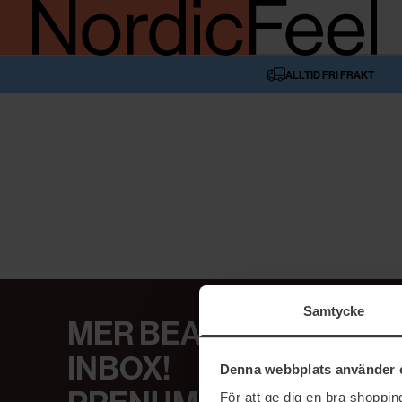
ALLTID FRI FRAKT
Samtycke
MER BEAUTY I DIN
INBOX!
Denna webbplats använder 
För att ge dig en bra shoppi