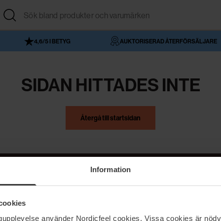
4,6/5 I BETYG
AUKTORISERAD ÅTERFÖRSÄLJARE
SIDAN HITTADES INTE
Återgå till startsidan
Information
NordicFeel
Hjälp
cookies
Om NordicFeel
Kontakta oss
ngupplevelse använder Nordicfeel cookies. Vissa cookies är nödv