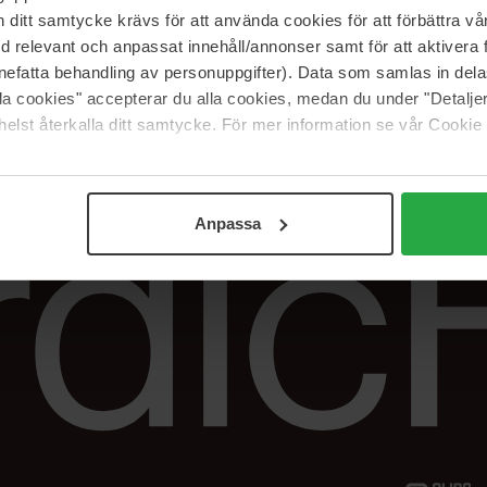
Vår butik
FAQ
itt samtycke krävs för att använda cookies för att förbättra vår
Våra varumärken
Spåra min beställ
med relevant och anpassat innehåll/annonser samt för att aktiver
Jobba hos oss
Returer &
nefatta behandling av personuppgifter). Data som samlas in del
reklamationer
alla cookies" accepterar du alla cookies, medan du under "Detal
Samarbeta med oss
elst återkalla ditt samtycke. För mer information se vår Cookie
The Beauty Edit
Anpassa