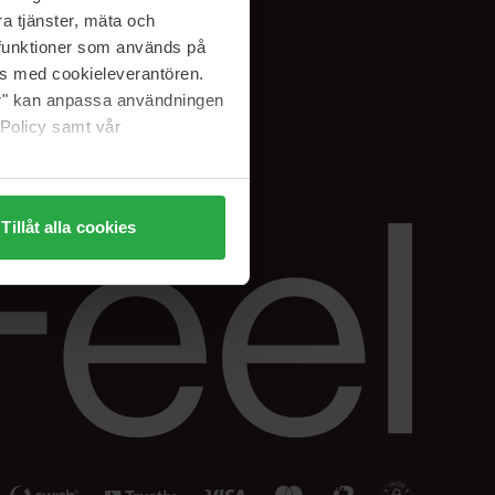
Facebook
a tjänster, mäta och
ning
Instagram
a funktioner som används på
Linkedin
as med cookieleverantören.
jer" kan anpassa användningen
 Policy samt vår
Tillåt alla cookies