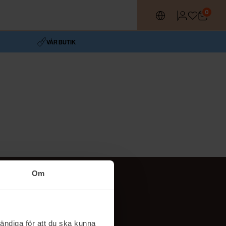
0
VÅR BUTIK
Om
Följ oss
TikTok
ändiga för att du ska kunna