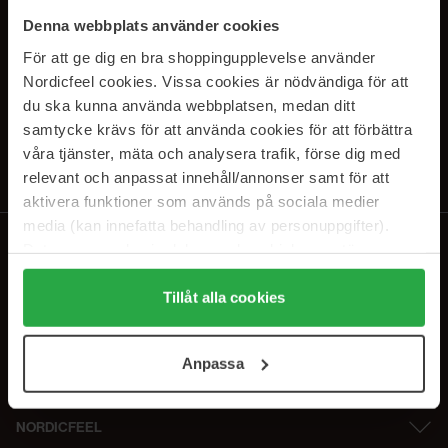
PRENUMERERA PÅ VÅRA
Denna webbplats använder cookies
NYHETSBREV
För att ge dig en bra shoppingupplevelse använder
Nordicfeel cookies. Vissa cookies är nödvändiga för att
E-postadress
du ska kunna använda webbplatsen, medan ditt
samtycke krävs för att använda cookies för att förbättra
våra tjänster, mäta och analysera trafik, förse dig med
Genom att prenumerera accepterar du vår
Integritetspolicy
.
Avprenumerera när som helst.
relevant och anpassat innehåll/annonser samt för att
aktivera funktioner som används på sociala medier
media (kan innefatta behandling av personuppgifter).
Data som samlas in delas med cookieleverantören.
Genom att trycka på "Tillåt alla cookies" accepterar du
alla cookies, medan du under "Detaljer" kan anpassa
Tillåt alla cookies
användningen av cookies. Du kan när som helst återkalla
ditt samtycke. För mer information se vår Cookie Policy
Anpassa
samt vår Integritetspolicy.
NORDICFEEL