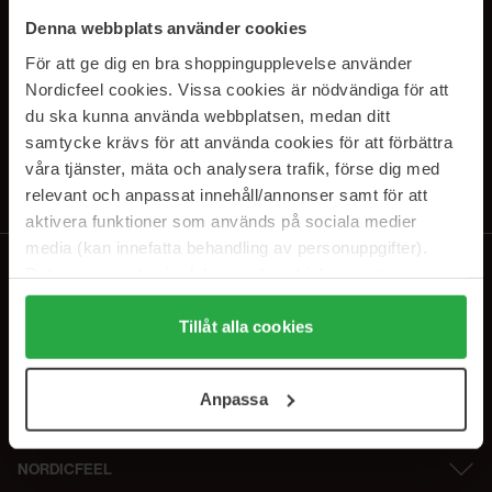
PRENUMERERA PÅ VÅRA
Denna webbplats använder cookies
NYHETSBREV
För att ge dig en bra shoppingupplevelse använder
Nordicfeel cookies. Vissa cookies är nödvändiga för att
E-postadress
du ska kunna använda webbplatsen, medan ditt
samtycke krävs för att använda cookies för att förbättra
våra tjänster, mäta och analysera trafik, förse dig med
Genom att prenumerera accepterar du vår
Integritetspolicy
.
Avprenumerera när som helst.
relevant och anpassat innehåll/annonser samt för att
aktivera funktioner som används på sociala medier
media (kan innefatta behandling av personuppgifter).
Data som samlas in delas med cookieleverantören.
Genom att trycka på "Tillåt alla cookies" accepterar du
alla cookies, medan du under "Detaljer" kan anpassa
Tillåt alla cookies
användningen av cookies. Du kan när som helst återkalla
ditt samtycke. För mer information se vår Cookie Policy
Anpassa
samt vår Integritetspolicy.
NORDICFEEL