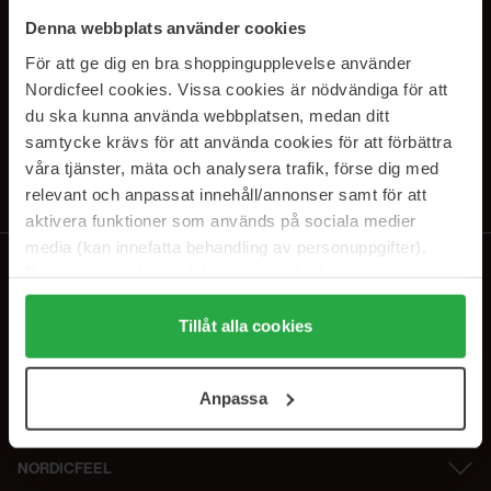
PRENUMERERA PÅ VÅRA
Denna webbplats använder cookies
NYHETSBREV
För att ge dig en bra shoppingupplevelse använder
Nordicfeel cookies. Vissa cookies är nödvändiga för att
E-postadress
du ska kunna använda webbplatsen, medan ditt
samtycke krävs för att använda cookies för att förbättra
våra tjänster, mäta och analysera trafik, förse dig med
Genom att prenumerera accepterar du vår
Integritetspolicy
.
Avprenumerera när som helst.
relevant och anpassat innehåll/annonser samt för att
aktivera funktioner som används på sociala medier
media (kan innefatta behandling av personuppgifter).
Data som samlas in delas med cookieleverantören.
Genom att trycka på "Tillåt alla cookies" accepterar du
alla cookies, medan du under "Detaljer" kan anpassa
Tillåt alla cookies
användningen av cookies. Du kan när som helst återkalla
ditt samtycke. För mer information se vår Cookie Policy
Anpassa
samt vår Integritetspolicy.
NORDICFEEL