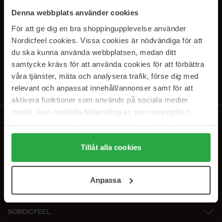
PRENUMERERA PÅ VÅRA
Denna webbplats använder cookies
NYHETSBREV
För att ge dig en bra shoppingupplevelse använder
Nordicfeel cookies. Vissa cookies är nödvändiga för att
E-postadress
du ska kunna använda webbplatsen, medan ditt
samtycke krävs för att använda cookies för att förbättra
våra tjänster, mäta och analysera trafik, förse dig med
Genom att prenumerera accepterar du vår
Integritetspolicy
.
Avprenumerera när som helst.
relevant och anpassat innehåll/annonser samt för att
aktivera funktioner som används på sociala medier
media (kan innefatta behandling av personuppgifter).
Data som samlas in delas med cookieleverantören.
Genom att trycka på "Tillåt alla cookies" accepterar du
alla cookies, medan du under "Detaljer" kan anpassa
Tillåt alla cookies
användningen av cookies. Du kan när som helst återkalla
ditt samtycke. För mer information se vår Cookie Policy
Anpassa
samt vår Integritetspolicy.
NORDICFEEL