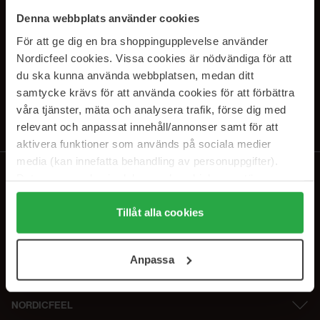
PRENUMERERA PÅ VÅRA
Denna webbplats använder cookies
NYHETSBREV
För att ge dig en bra shoppingupplevelse använder
Nordicfeel cookies. Vissa cookies är nödvändiga för att
E-postadress
du ska kunna använda webbplatsen, medan ditt
samtycke krävs för att använda cookies för att förbättra
våra tjänster, mäta och analysera trafik, förse dig med
Genom att prenumerera accepterar du vår
Integritetspolicy
.
Avprenumerera när som helst.
relevant och anpassat innehåll/annonser samt för att
aktivera funktioner som används på sociala medier
media (kan innefatta behandling av personuppgifter).
Data som samlas in delas med cookieleverantören.
Genom att trycka på "Tillåt alla cookies" accepterar du
alla cookies, medan du under "Detaljer" kan anpassa
Tillåt alla cookies
användningen av cookies. Du kan när som helst återkalla
ditt samtycke. För mer information se vår Cookie Policy
Anpassa
samt vår Integritetspolicy.
NORDICFEEL