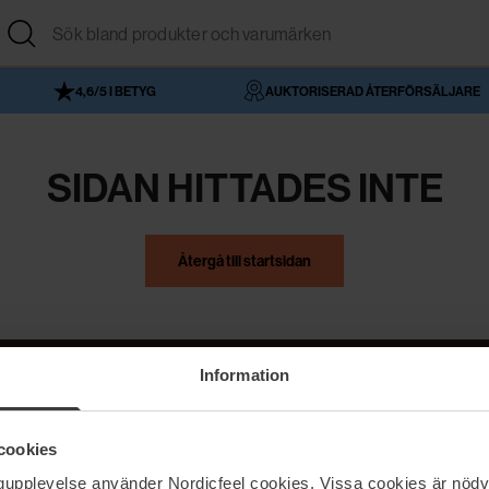
4,6/5 I BETYG
AUKTORISERAD ÅTERFÖRSÄLJARE
SIDAN HITTADES INTE
Återgå till startsidan
Information
NordicFeel
Hjälp
cookies
Om NordicFeel
Kontakta oss
ngupplevelse använder Nordicfeel cookies. Vissa cookies är nödv