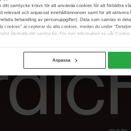
Vår butik
FAQ
itt samtycke krävs för att använda cookies för att förbättra vår
Våra varumärken
Spåra min beställ
med relevant och anpassat innehåll/annonser samt för att aktiver
Jobba hos oss
Returer &
nefatta behandling av personuppgifter). Data som samlas in del
reklamationer
alla cookies" accepterar du alla cookies, medan du under "Detal
Samarbeta med oss
elst återkalla ditt samtycke. För mer information se vår Cookie
The Beauty Edit
Anpassa