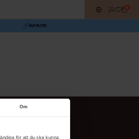
0
VÅR BUTIK
Om
Följ oss
TikTok
ändiga för att du ska kunna