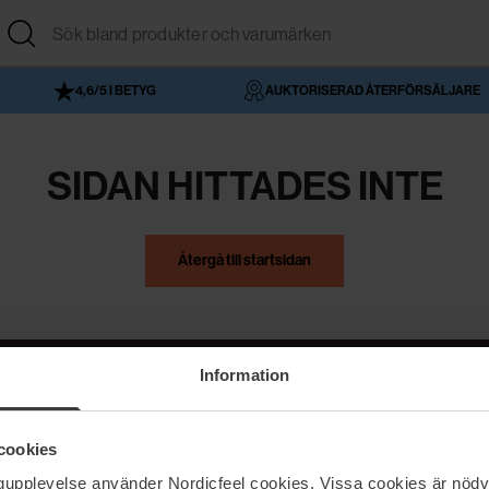
4,6/5 I BETYG
AUKTORISERAD ÅTERFÖRSÄLJARE
SIDAN HITTADES INTE
Återgå till startsidan
Information
NordicFeel
Hjälp
cookies
Om NordicFeel
Kontakta oss
ngupplevelse använder Nordicfeel cookies. Vissa cookies är nödv