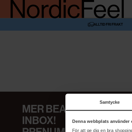
ALLTID FRI FRAKT
Samtycke
MER BEAUTY I DIN
INBOX!
Denna webbplats använder 
För att ge dig en bra shoppi