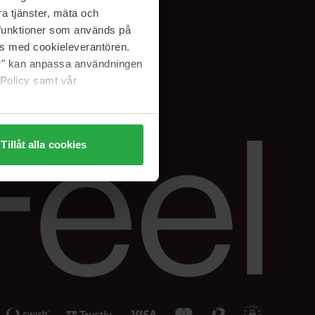
Facebook
a tjänster, mäta och
ning
Instagram
a funktioner som används på
Linkedin
as med cookieleverantören.
jer" kan anpassa användningen
 Policy samt vår
Tillåt alla cookies