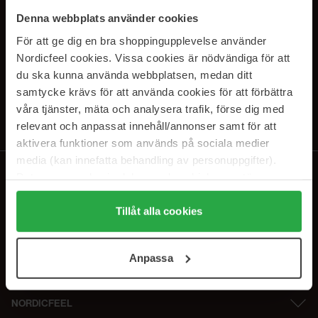
PRENUMERERA PÅ VÅRA
Denna webbplats använder cookies
NYHETSBREV
För att ge dig en bra shoppingupplevelse använder
Nordicfeel cookies. Vissa cookies är nödvändiga för att
E-postadress
du ska kunna använda webbplatsen, medan ditt
samtycke krävs för att använda cookies för att förbättra
våra tjänster, mäta och analysera trafik, förse dig med
Genom att prenumerera accepterar du vår
Integritetspolicy
.
Avprenumerera när som helst.
relevant och anpassat innehåll/annonser samt för att
aktivera funktioner som används på sociala medier
media (kan innefatta behandling av personuppgifter).
Data som samlas in delas med cookieleverantören.
Genom att trycka på "Tillåt alla cookies" accepterar du
alla cookies, medan du under "Detaljer" kan anpassa
Tillåt alla cookies
användningen av cookies. Du kan när som helst återkalla
ditt samtycke. För mer information se vår Cookie Policy
Anpassa
samt vår Integritetspolicy.
NORDICFEEL