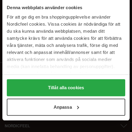
PRENUMERERA PÅ VÅRA
Denna webbplats använder cookies
NYHETSBREV
För att ge dig en bra shoppingupplevelse använder
Nordicfeel cookies. Vissa cookies är nödvändiga för att
E-postadress
du ska kunna använda webbplatsen, medan ditt
samtycke krävs för att använda cookies för att förbättra
våra tjänster, mäta och analysera trafik, förse dig med
Genom att prenumerera accepterar du vår
Integritetspolicy
.
Avprenumerera när som helst.
relevant och anpassat innehåll/annonser samt för att
aktivera funktioner som används på sociala medier
media (kan innefatta behandling av personuppgifter).
Data som samlas in delas med cookieleverantören.
Genom att trycka på "Tillåt alla cookies" accepterar du
alla cookies, medan du under "Detaljer" kan anpassa
Tillåt alla cookies
användningen av cookies. Du kan när som helst återkalla
ditt samtycke. För mer information se vår Cookie Policy
Anpassa
samt vår Integritetspolicy.
NORDICFEEL