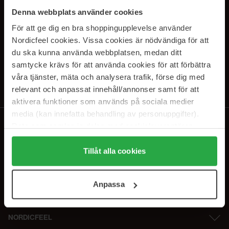
PRENUMERERA PÅ VÅRA
Denna webbplats använder cookies
NYHETSBREV
För att ge dig en bra shoppingupplevelse använder
Nordicfeel cookies. Vissa cookies är nödvändiga för att
E-postadress
du ska kunna använda webbplatsen, medan ditt
samtycke krävs för att använda cookies för att förbättra
våra tjänster, mäta och analysera trafik, förse dig med
Genom att prenumerera accepterar du vår
Integritetspolicy
.
Avprenumerera när som helst.
relevant och anpassat innehåll/annonser samt för att
aktivera funktioner som används på sociala medier
media (kan innefatta behandling av personuppgifter).
Data som samlas in delas med cookieleverantören.
Genom att trycka på "Tillåt alla cookies" accepterar du
alla cookies, medan du under "Detaljer" kan anpassa
Tillåt alla cookies
användningen av cookies. Du kan när som helst återkalla
ditt samtycke. För mer information se vår Cookie Policy
Anpassa
samt vår Integritetspolicy.
NORDICFEEL