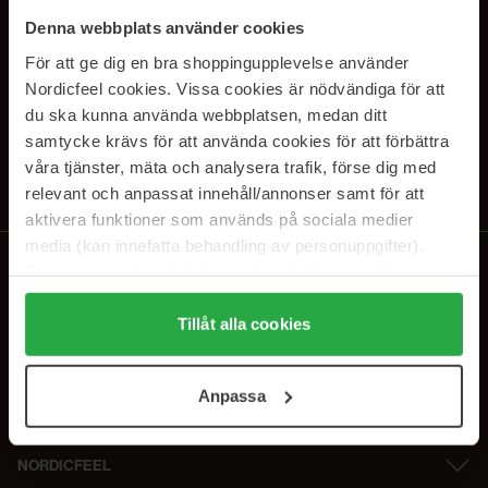
PRENUMERERA PÅ VÅRA
Denna webbplats använder cookies
NYHETSBREV
För att ge dig en bra shoppingupplevelse använder
Nordicfeel cookies. Vissa cookies är nödvändiga för att
E-postadress
du ska kunna använda webbplatsen, medan ditt
samtycke krävs för att använda cookies för att förbättra
våra tjänster, mäta och analysera trafik, förse dig med
Genom att prenumerera accepterar du vår
Integritetspolicy
.
Avprenumerera när som helst.
relevant och anpassat innehåll/annonser samt för att
aktivera funktioner som används på sociala medier
media (kan innefatta behandling av personuppgifter).
Data som samlas in delas med cookieleverantören.
Genom att trycka på "Tillåt alla cookies" accepterar du
alla cookies, medan du under "Detaljer" kan anpassa
Tillåt alla cookies
användningen av cookies. Du kan när som helst återkalla
ditt samtycke. För mer information se vår Cookie Policy
Anpassa
samt vår Integritetspolicy.
NORDICFEEL