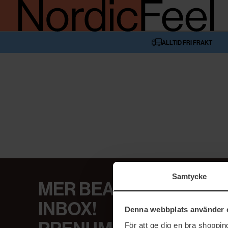
ALLTID FRI FRAKT
Samtycke
MER BEAUTY I DIN
INBOX!
Denna webbplats använder 
För att ge dig en bra shoppi