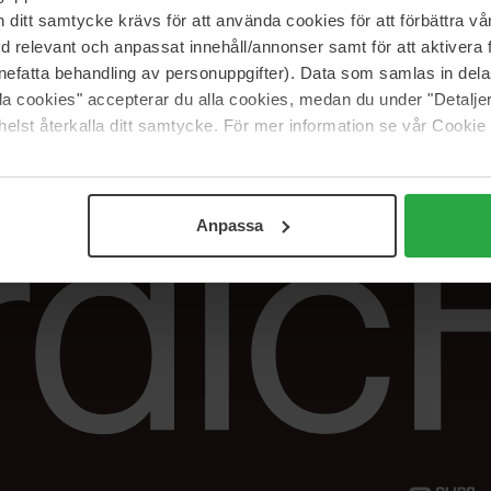
Vår butik
FAQ
itt samtycke krävs för att använda cookies för att förbättra vår
Våra varumärken
Spåra min beställ
med relevant och anpassat innehåll/annonser samt för att aktiver
Jobba hos oss
Returer &
nefatta behandling av personuppgifter). Data som samlas in del
reklamationer
alla cookies" accepterar du alla cookies, medan du under "Detal
Samarbeta med oss
elst återkalla ditt samtycke. För mer information se vår Cookie
The Beauty Edit
Anpassa