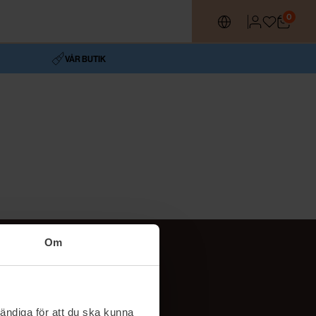
0
VÅR BUTIK
Om
Följ oss
TikTok
ändiga för att du ska kunna