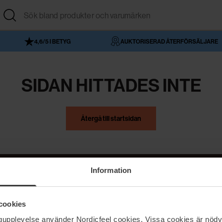
4,6/5 I BETYG
AUKTORISERAD ÅTERFÖRSÄLJARE
SIDAN HITTADES INTE
Återgå till startsidan
Information
NordicFeel
Hjälp
cookies
Om NordicFeel
Kontakta oss
ngupplevelse använder Nordicfeel cookies. Vissa cookies är nödv