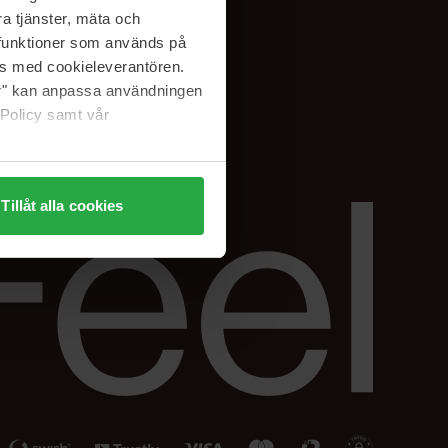
Facebook
a tjänster, mäta och
ning
Instagram
a funktioner som används på
Linkedin
as med cookieleverantören.
jer" kan anpassa användningen
 Policy samt vår
Tillåt alla cookies