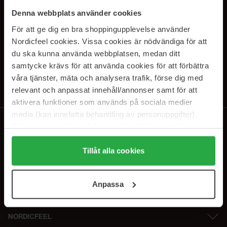
PRENUMERERA PÅ VÅRA
Denna webbplats använder cookies
NYHETSBREV
För att ge dig en bra shoppingupplevelse använder
Nordicfeel cookies. Vissa cookies är nödvändiga för att
E-postadress
du ska kunna använda webbplatsen, medan ditt
samtycke krävs för att använda cookies för att förbättra
våra tjänster, mäta och analysera trafik, förse dig med
Genom att prenumerera accepterar du vår
Integritetspolicy
.
Avprenumerera när som helst.
relevant och anpassat innehåll/annonser samt för att
aktivera funktioner som används på sociala medier
media (kan innefatta behandling av personuppgifter).
Data som samlas in delas med cookieleverantören.
Genom att trycka på "Tillåt alla cookies" accepterar du
alla cookies, medan du under "Detaljer" kan anpassa
Tillåt alla cookies
användningen av cookies. Du kan när som helst återkalla
ditt samtycke. För mer information se vår Cookie Policy
Anpassa
samt vår Integritetspolicy.
NORDICFEEL