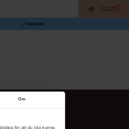
0
VÅR BUTIK
Om
Följ oss
TikTok
ändiga för att du ska kunna