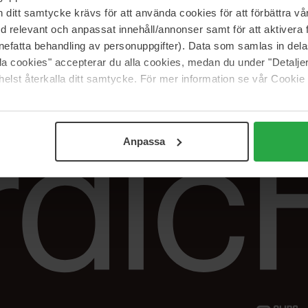
Vår butik
FAQ
itt samtycke krävs för att använda cookies för att förbättra vår
Våra varumärken
Spåra min beställ
med relevant och anpassat innehåll/annonser samt för att aktiver
Jobba hos oss
Returer &
nefatta behandling av personuppgifter). Data som samlas in del
reklamationer
alla cookies" accepterar du alla cookies, medan du under "Detal
Samarbeta med oss
elst återkalla ditt samtycke. För mer information se vår Cookie
The Beauty Edit
Anpassa