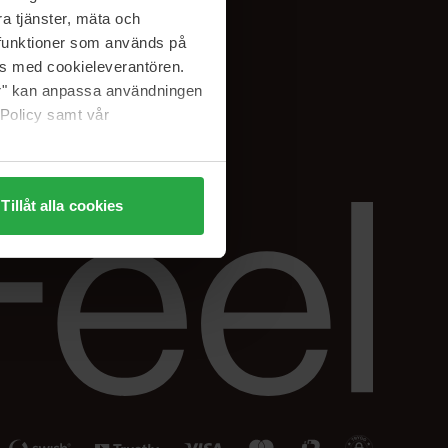
Facebook
a tjänster, mäta och
ning
Instagram
a funktioner som används på
Linkedin
as med cookieleverantören.
jer" kan anpassa användningen
 Policy samt vår
Tillåt alla cookies