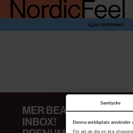
ALLTID FRI FRAKT
Samtycke
MER BEAUTY I DIN
INBOX!
Denna webbplats använder 
För att ge dig en bra shoppi