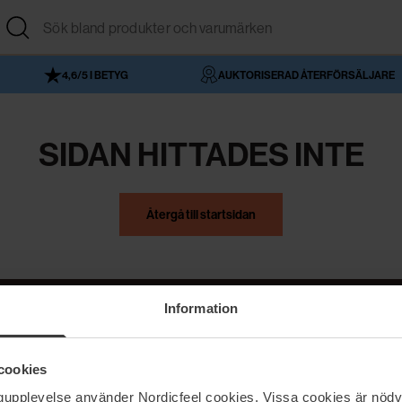
4,6/5 I BETYG
AUKTORISERAD ÅTERFÖRSÄLJARE
SIDAN HITTADES INTE
Återgå till startsidan
Information
NordicFeel
Hjälp
cookies
Om NordicFeel
Kontakta oss
ngupplevelse använder Nordicfeel cookies. Vissa cookies är nödv