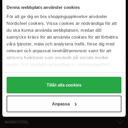
PRENUMERERA PÅ VÅRA
Denna webbplats använder cookies
NYHETSBREV
För att ge dig en bra shoppingupplevelse använder
Nordicfeel cookies. Vissa cookies är nödvändiga för att
E-postadress
du ska kunna använda webbplatsen, medan ditt
samtycke krävs för att använda cookies för att förbättra
våra tjänster, mäta och analysera trafik, förse dig med
Genom att prenumerera accepterar du vår
Integritetspolicy
.
Avprenumerera när som helst.
relevant och anpassat innehåll/annonser samt för att
aktivera funktioner som används på sociala medier
media (kan innefatta behandling av personuppgifter).
Data som samlas in delas med cookieleverantören.
Genom att trycka på "Tillåt alla cookies" accepterar du
alla cookies, medan du under "Detaljer" kan anpassa
Tillåt alla cookies
användningen av cookies. Du kan när som helst återkalla
ditt samtycke. För mer information se vår Cookie Policy
Anpassa
samt vår Integritetspolicy.
NORDICFEEL