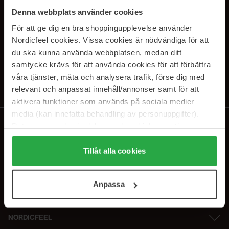
PRENUMERERA PÅ VÅRA
Denna webbplats använder cookies
NYHETSBREV
För att ge dig en bra shoppingupplevelse använder
Nordicfeel cookies. Vissa cookies är nödvändiga för att
E-postadress
du ska kunna använda webbplatsen, medan ditt
samtycke krävs för att använda cookies för att förbättra
våra tjänster, mäta och analysera trafik, förse dig med
Genom att prenumerera accepterar du vår
Integritetspolicy
.
Avprenumerera när som helst.
relevant och anpassat innehåll/annonser samt för att
aktivera funktioner som används på sociala medier
media (kan innefatta behandling av personuppgifter).
Data som samlas in delas med cookieleverantören.
Genom att trycka på "Tillåt alla cookies" accepterar du
alla cookies, medan du under "Detaljer" kan anpassa
Tillåt alla cookies
användningen av cookies. Du kan när som helst återkalla
ditt samtycke. För mer information se vår Cookie Policy
Anpassa
samt vår Integritetspolicy.
NORDICFEEL