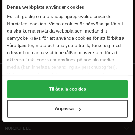
PRENUMERERA PÅ VÅRA
Denna webbplats använder cookies
NYHETSBREV
För att ge dig en bra shoppingupplevelse använder
Nordicfeel cookies. Vissa cookies är nödvändiga för att
E-postadress
du ska kunna använda webbplatsen, medan ditt
samtycke krävs för att använda cookies för att förbättra
våra tjänster, mäta och analysera trafik, förse dig med
Genom att prenumerera accepterar du vår
Integritetspolicy
.
Avprenumerera när som helst.
relevant och anpassat innehåll/annonser samt för att
aktivera funktioner som används på sociala medier
media (kan innefatta behandling av personuppgifter).
Data som samlas in delas med cookieleverantören.
Genom att trycka på "Tillåt alla cookies" accepterar du
alla cookies, medan du under "Detaljer" kan anpassa
Tillåt alla cookies
användningen av cookies. Du kan när som helst återkalla
ditt samtycke. För mer information se vår Cookie Policy
Anpassa
samt vår Integritetspolicy.
NORDICFEEL